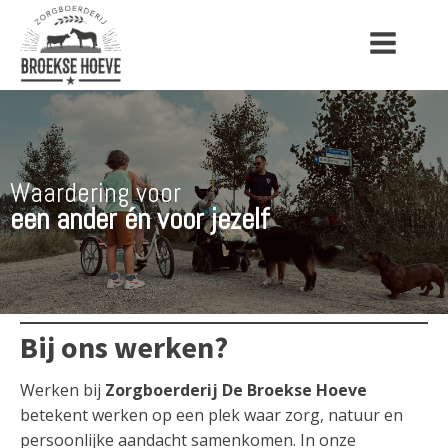
W
a
a
r
d
e
r
i
n
g
v
o
o
r
e
e
n
a
n
d
e
r
é
n
v
o
o
r
j
e
z
e
l
f
Bij ons werken?
Werken bij
Zorgboerderij De Broekse Hoeve
betekent werken op een plek waar zorg, natuur en
persoonlijke aandacht samenkomen. In onze